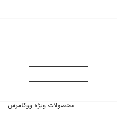
پیوستن به 100,000+
مشتری رضایتمند!
خرید قالب آوادا
محصولات ویژه ووکامرس