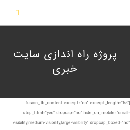
Ski
t
Toggle
conten
igation
صفحه اصلی
پروژه راه اندازی سایت
درباره ما
خبری
محصولات
تماس با ما
[fusion_tb_content excerpt=”no” excerpt_length=”55″
strip_html=”yes” dropcap=”no” hide_on_mobile=”small
visibility,medium-visibility,large-visibility” dropcap_boxed=”no