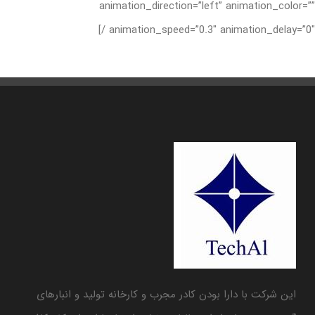
animation_direction=”left” animation_color=”
animation_speed=”0.3″ animation_delay=”0″ /
این شرکت با دارا بودن کادر مجرب و کارخانه تولید و انبارهای