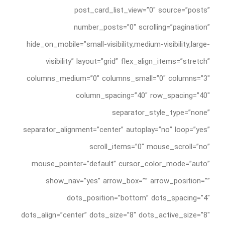
post_card_list_view=”0″ source=”posts”
number_posts=”0″ scrolling=”pagination”
hide_on_mobile=”small-visibility,medium-visibility,large-
visibility” layout=”grid” flex_align_items=”stretch”
columns_medium=”0″ columns_small=”0″ columns=”3″
column_spacing=”40″ row_spacing=”40″
separator_style_type=”none”
separator_alignment=”center” autoplay=”no” loop=”yes”
scroll_items=”0″ mouse_scroll=”no”
mouse_pointer=”default” cursor_color_mode=”auto”
show_nav=”yes” arrow_box=”” arrow_position=””
dots_position=”bottom” dots_spacing=”4″
dots_align=”center” dots_size=”8″ dots_active_size=”8″