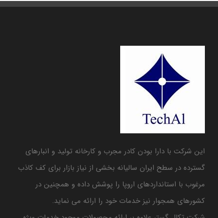
این شرکت با دارا بودن کادر مجرب و کارخانه تولید و انبارهای
گسترده در سطح ایران سالیانه بخشی از نیاز بازار برای کف کاذب
مرغوب با استانداردهای اروپا را پوشش داده و همچنین در
کشورهای همجوار نیز خدمات خود را ارائه می نماید.
شرکت تکال گستر علاوه بر ارائه محصولات موجود خدمات ویژه