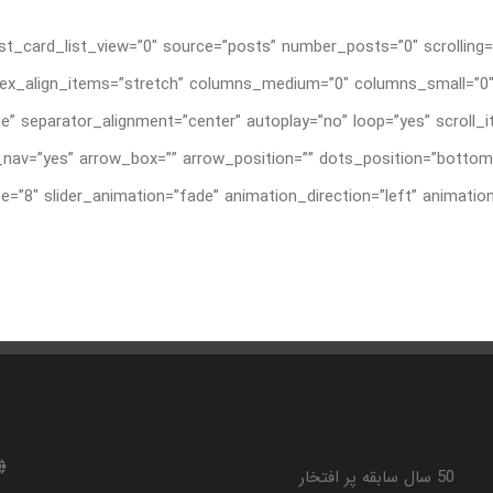
t_card_list_view=”0″ source=”posts” number_posts=”0″ scrolling=”
”grid” flex_align_items=”stretch” columns_medium=”0″ columns_small
e” separator_alignment=”center” autoplay=”no” loop=”yes” scroll
av=”yes” arrow_box=”” arrow_position=”” dots_position=”bottom”
50 سال سابقه پر افتخار