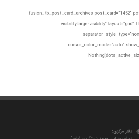
[fusion_tb_post_card_archives post_card=”1452″ pos
visibility,large-visibility” layout=
separator_style_type=”non
cursor_color_mode=”auto” show_n
dots_active_size=”8″ slider_animation=”fade” animation_direction=”left” animation_color=”” animation_speed=”0.3″ animation_delay=”0″]Nothing
دفتر مرکزی:
تهران، خیابان وحید دستگردی (ظفر)