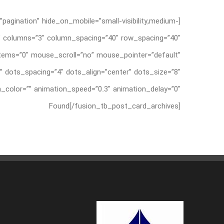
pagination” hide_on_mobile=”small-visibility,medium-
=”0″ columns=”3″ column_spacing=”40″ row_spacing=”40″
_items=”0″ mouse_scroll=”no” mouse_pointer=”default”
 dots_spacing=”4″ dots_align=”center” dots_size=”8″
Found[/fusion_tb_post_card_archives]